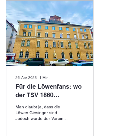
26. Apr. 2023
∙
1
Min.
Für die Löwenfans: wo
der TSV 1860
gegründet wurde
Man glaubt ja, dass die
Löwen Giesinger sind.
Jedoch wurde der Verein
im Jahre 1860 hier im
Gasthaus "Zu den drei
Linden" in der...