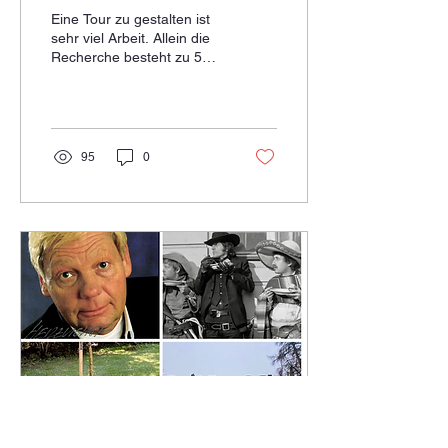
z. B. über Freddie
Eine Tour zu gestalten ist
Mercury?
sehr viel Arbeit. Allein die
Recherche besteht zu 50
Prozent aus Literatur und
Film, die andere Hälfte
sind...
95
0